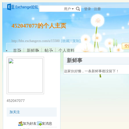
用户
登录
注册
452047077的个人主页
http://bbs.exchangecn.com/u/15500
[收藏]
[复制]
空
首页
新鲜事
帖子
个人资料
新鲜事
这家伙好懒，一条新鲜事都没留下！
452047077
加关注
加为好友
发消息