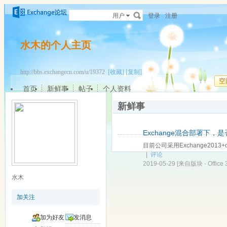
用户
登录
注册
水木的个人主页
http://bbs.exchangecn.com/u/19372
[收藏]
[复制]
空
首页
新鲜事
帖子
个人资料
新鲜事
Exchange混合部署下
目前公司采用Exchange2013+
|
评论
2019-05-29
[来自版块 -
Offi
水木
加关注
加为好友
发消息