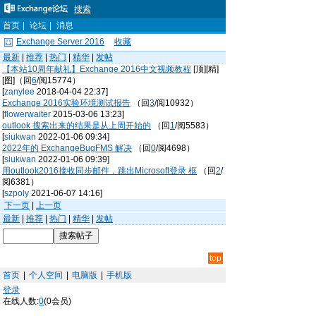
搜索
首页
|
论坛
|
消息
Exchange Server 2016
收藏
最新
|
推荐
|
热门
|
精华
|
发帖
【本站10周年献礼】Exchange 2016中文视频教程
[顶][精]
[图]（回
6
/阅15774）
[
zanylee
2018-04-04 22:37]
Exchange 2016实验环境测试报告
（回
3
/阅10932）
[
flowerwaiter
2015-03-06 13:23]
outlook 搜索出来的结果是从上周开始的
（回
1
/阅5583）
[
siukwan
2022-01-06 09:34]
2022年的 ExchangeBugFMS 解决
（回
0
/阅4698）
[
siukwan
2022-01-06 09:39]
用outlook2016接收同步邮件，跳出Microsoft登录 框
（回
2
/
阅6381）
[
szpoly
2021-06-07 14:16]
下一页
|
上一页
最新
|
推荐
|
热门
|
精华
|
发帖
top
首页
|
个人空间
|
电脑版
|
手机版
登录
在线人数:
0
(0会员)