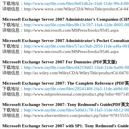
下载地址：
http://www.rayfile.com/files/0e01db2e-1fa6-11de-99c4-0
详细信息：
http://www.wrox.com/WileyCDA/WroxTitle/productCd-0
Microsoft Exchange Server 2007 Administrator's Companion 
下载地址：
http://www.rayfile.com/files/8b13c597-1fa4-11de-8605-0
详细信息：
http://www.microsoft.com/MSPress/books/9545.aspx
Microsoft Exchange Server 2007 Administrator's Pocket Consu
下载地址：
http://www.rayfile.com/files/57acc9ab-205f-11de-a4fa-0
详细信息：
http://www.microsoft.com/MSPress/books/9546.aspx
Microsoft Exchange Server 2007 For Dummies (PDF英文版)
下载地址：
http://www.rayfile.com/files/d4219dd1-1fa4-11de-ba06-0
详细信息：
http://as.wiley.com/WileyCDA/WileyTitle/productCd-047
Microsoft Exchange Server 2007: The Complete Reference (PD
下载地址：
http://www.rayfile.com/files/2924140f-1fa5-11de-ab9d-0
详细信息：
http://www.mhprofessional.com/product.php?isbn=00714
Microsoft Exchange Server 2007: Tony Redmond's Guide(PDF英
下载地址：
http://www.rayfile.com/files/5d0d1c78-1fa5-11de-bb12-0
详细信息：
http://www.elsevierdirect.com/product.jsp?isbn=9781555
Microsoft Exchange Server 2007 with SP1: Tony Redmond's Gu