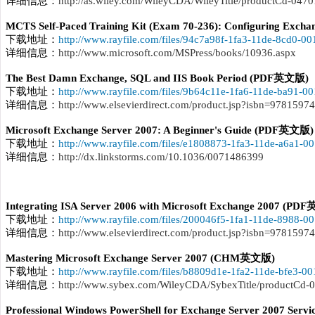
详细信息：
http://as.wiley.com/WileyCDA/WileyTitle/productCd-047
MCTS Self-Paced Training Kit (Exam 70-236): Configuring Exc
下载地址：
http://www.rayfile.com/files/94c7a98f-1fa3-11de-8cd0-0
详细信息：
http://www.microsoft.com/MSPress/books/10936.aspx
The Best Damn Exchange, SQL and IIS Book Period (PDF英文版)
下载地址：
http://www.rayfile.com/files/9b64c11e-1fa6-11de-ba91-0
详细信息：
http://www.elsevierdirect.com/product.jsp?isbn=9781597
Microsoft Exchange Server 2007: A Beginner's Guide (PDF英文版)
下载地址：
http://www.rayfile.com/files/e1808873-1fa3-11de-a6a1-0
详细信息：
http://dx.linkstorms.com/10.1036/0071486399
Integrating ISA Server 2006 with Microsoft Exchange 2007 (P
下载地址：
http://www.rayfile.com/files/200046f5-1fa1-11de-8988-
详细信息：
http://www.elsevierdirect.com/product.jsp?isbn=9781597
Mastering Microsoft Exchange Server 2007 (CHM英文版)
下载地址：
http://www.rayfile.com/files/b8809d1e-1fa2-11de-bfe3-0
详细信息：
http://www.sybex.com/WileyCDA/SybexTitle/productCd-
Professional Windows PowerShell for Exchange Server 2007 Se