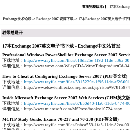
查看完整版本: [--
17本Exchan
Exchange技术论坛
->
Exchange 2007 资源下载
->
17本Exchange 2007英文电子书下
鞋带总是开
17本Exchange 2007英文电子书下载 - Exchange中文站首发
Professional Windows PowerShell for Exchange Server 2007 Se
下载地址：
http://www.rayfile.com/files/e18da25e-1f9d-11de-a36a-0
详细信息：
http://www.wrox.com/WileyCDA/WroxTitle/productCd-0
How to Cheat at Configuring Exchange Server 2007 (PDF英文版)
下载地址：
http://www.rayfile.com/files/5915229e-1f9f-11de-af2f-00
详细信息：
http://www.elsevierdirect.com/product.jsp?isbn=9781597
Inside Microsoft Exchange Server 2007 Web Services (CHM英文版
下载地址：
http://www.rayfile.com/files/67b50d40-1fa0-11de-8474-
详细信息：
http://www.microsoft.com/MSPress/books/10724.aspx
MCITP Study Guide: Exams 70-237 and 70-238 (PDF英文版)
下载地址：
http://www.rayfile.com/files/0abca559-1fa3-11de-82ea-0