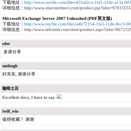
下载地址：
http://www.rayfile.com/files/d31af2ca-1fa5-11de-a13a-00
详细信息：
http://www.elsevierdirect.com/product.jsp?isbn=9781555
Microsoft Exchange Server 2007 Unleashed (PDF英文版)
下载地址：
http://www.rayfile.com/files/a4b72154-1fa5-11de-8ec3-0
详细信息：
http://www.informit.com/store/product.aspx?isbn=06723
edot
多谢分享
smilezgh
好东东, 谢谢分享
咖啡土豆
Excellent docs, I have to say.
iwill_win
值得收藏！ 谢谢