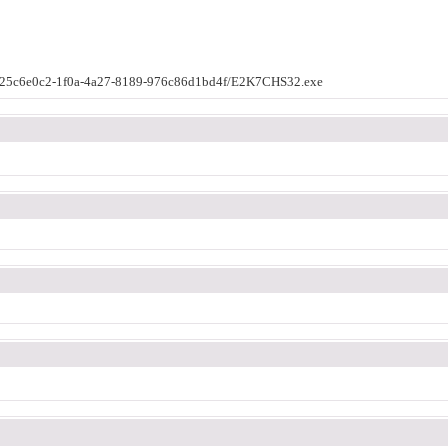
/c/25c6e0c2-1f0a-4a27-8189-976c86d1bd4f/E2K7CHS32.exe