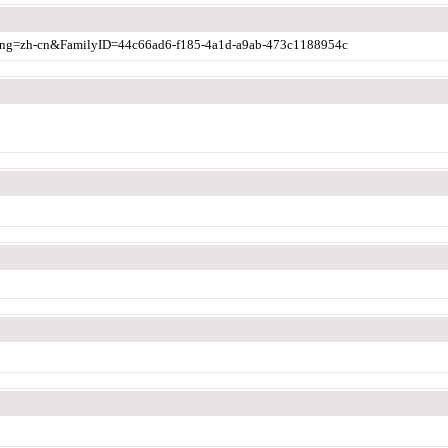
aylang=zh-cn&FamilyID=44c66ad6-f185-4a1d-a9ab-473c1188954c