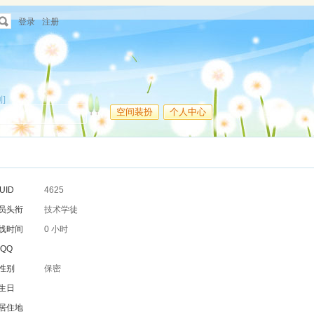
登录
注册
]
空间装扮
个人中心
UID
4625
员头衔
技术学徒
线时间
0 小时
QQ
性别
保密
生日
居住地