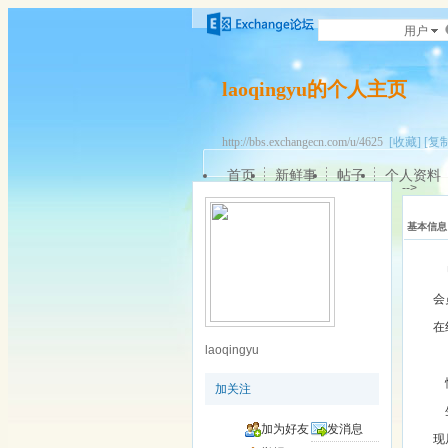
用户
laoqingyu的个人主页
http://bbs.exchangecn.com/u/4625
[收藏]
[复制
首页
新鲜事
帖子
个人资料
-->
基本信息
会
在
laoqingyu
加关注
加为好友
发消息
现