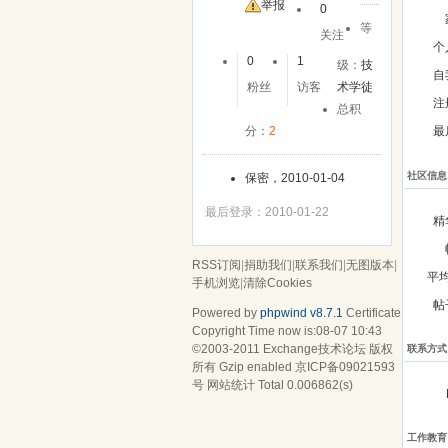
举报
0
等
关注
个
0
1
级：
技
自
粉丝
访客
术学徒
注
总积
分：
2
最
社区信息
保密，2010-01-04
最后登录：2010-01-22
精
RSS订阅
|
捐助我们
|
联系我们
|
无图版本
|
平
手机浏览
|
清除Cookies
帖
Powered by
phpwind v8.7.1
Certificate
Copyright Time now is:08-07 10:43
©2003-2011
Exchange技术论坛
版权
联系方式
所有 Gzip enabled
京ICP备09021593
号
网站统计
Total 0.006862(s)
工作教育