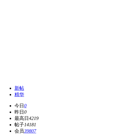
新帖
精华
今日
0
昨日
0
最高日
4219
帖子
14181
会员
39807