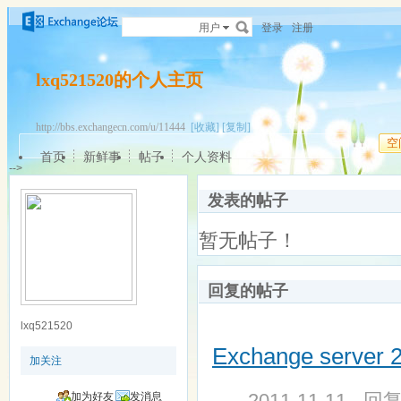
用户
登录
注册
lxq521520的个人主页
http://bbs.exchangecn.com/u/11444
[收藏]
[复制]
空
首页
新鲜事
帖子
个人资料
-->
发表的帖子
暂无帖子！
回复的帖子
lxq521520
Exchange serve
加关注
2011-11-11 - 回
加为好友
发消息