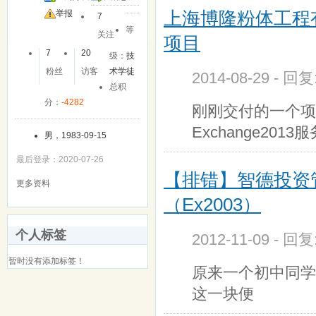
上海博隆粉体工程有限公
举报
7
等
关注
项目
7
20
级：
技
粉丝
访客
术学徒
2014-08-29 - 回
总积
分：
-4282
刚刚交付的一个项
Exchange2013
男，1983-09-15
最后登录：2020-07-26
【排错】智德投资
更多资料
（Ex2003）
个人标签
2012-11-09 - 回
暂时没有添加标签！
原来一个初中同学
这一块便