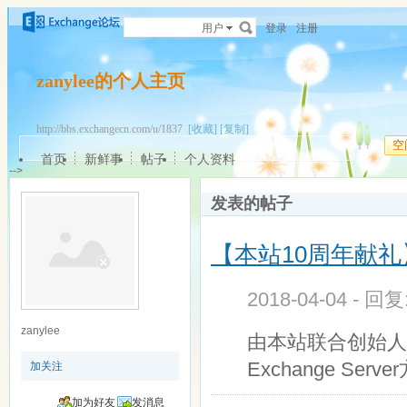
用户
登录
注册
zanylee的个人主页
http://bbs.exchangecn.com/u/1837
[收藏]
[复制]
空
首页
新鲜事
帖子
个人资料
-->
发表的帖子
【本站10周年献礼】E
2018-04-04 - 回
zanylee
由本站联合创始人flow
Exchange Serve
加关注
加为好友
发消息