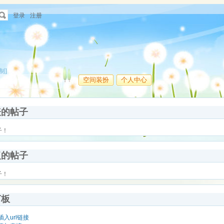
登录
注册
制]
空间装扮
个人中心
表的帖子
子！
复的帖子
子！
言板
插入url链接