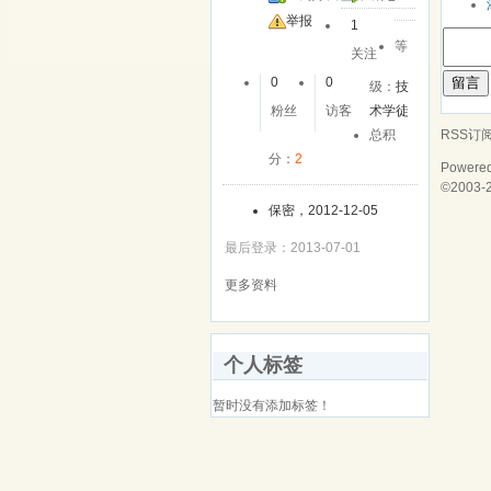
举报
1
等
关注
留言
0
0
级：
技
粉丝
访客
术学徒
RSS订
总积
分：
2
Powere
©2003-
保密，2012-12-05
最后登录：2013-07-01
更多资料
个人标签
暂时没有添加标签！