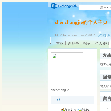
用户
shenchangjie的个人主页
http://bbs.exchangecn.com/u/18676
[收藏]
[复
首页
新鲜事
帖子
个人资料
-->
发
暂无帖
回
暂无帖
shenchangjie
留
加关注
加为好友
发消息