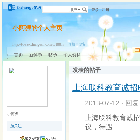
用户
登录
注册
小阿狸的个人主页
http://bbs.exchangecn.com/u/18817
[收藏]
[复制]
空
首页
新鲜事
帖子
个人资料
-->
发表的帖子
上海联科教育诚招Ex
2013-07-12 - 回
小阿狸
上海联科教育诚招E
议，待遇
加关注
加为好友
发消息