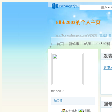
用户
tdbb2003的个人主页
http://bbs.exchangecn.com/u/25239
[收藏]
[复
首页
新鲜事
帖子
个人资料
-->
发
寻觅M
tdbb2003
加关注
回
加为好友
发消息