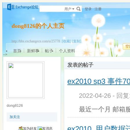
用户
登录
注册
dong8126的个人主页
http://bbs.exchangecn.com/u/25778
[收藏]
[复制]
空
首页
新鲜事
帖子
个人资料
-->
发表的帖子
ex2010 sp3 事件7
2022-04-26 - 回
dong8126
最近一个月 邮箱
加关注
ex2010 用户数
加为好友
发消息