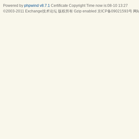
Powered by
phpwind v8.7.1
Certificate
Copyright Time now is:08-10 13:27
©2003-2011
Exchange技术论坛
版权所有 Gzip enabled
京ICP备09021593号
网