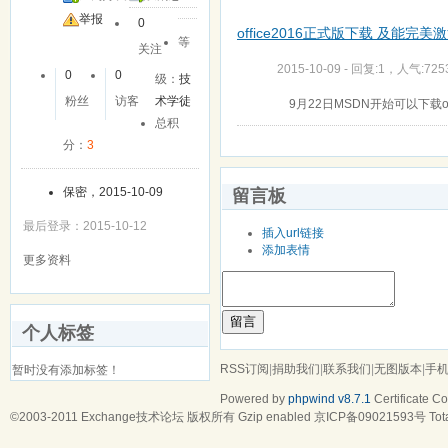
举报
0
office2016正式版下载 及能完美激活
等
关注
2015-10-09 - 回复:1，人气:725
0
0
级：
技
粉丝
访客
术学徒
9月22日MSDN开始可以下载of
总积
分：
3
保密，2015-10-09
留言板
最后登录：2015-10-12
插入url链接
添加表情
更多资料
留言
个人标签
RSS订阅
|
捐助我们
|
联系我们
|
无图版本
|
手
暂时没有添加标签！
Powered by
phpwind v8.7.1
Certificate
Cop
©2003-2011
Exchange技术论坛
版权所有 Gzip enabled
京ICP备09021593号
Tot