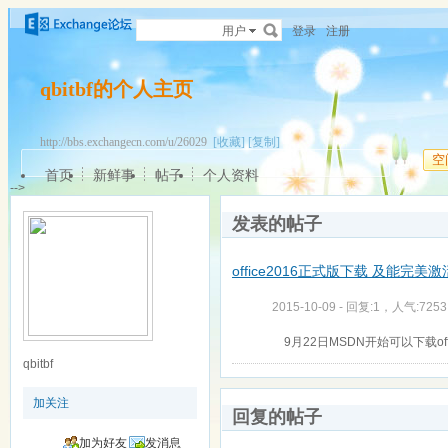
用户
登录
注册
qbitbf的个人主页
http://bbs.exchangecn.com/u/26029
[收藏]
[复制]
空
首页
新鲜事
帖子
个人资料
-->
发表的帖子
office2016正式版下载 及能完美
2015-10-09 - 回复:1，人气:7253
9月22日MSDN开始可以下载of
qbitbf
加关注
回复的帖子
加为好友
发消息