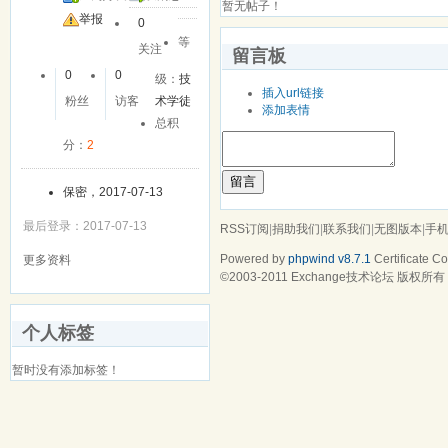
暂无帖子！
举报
0
等
关注
留言板
0
0
级：
技
插入url链接
粉丝
访客
术学徒
添加表情
总积
分：
2
留言
保密，2017-07-13
最后登录：2017-07-13
RSS订阅
|
捐助我们
|
联系我们
|
无图版本
|
手
Powered by
phpwind v8.7.1
Certificate
Cop
更多资料
©2003-2011
Exchange技术论坛
版权所有 Gz
个人标签
暂时没有添加标签！