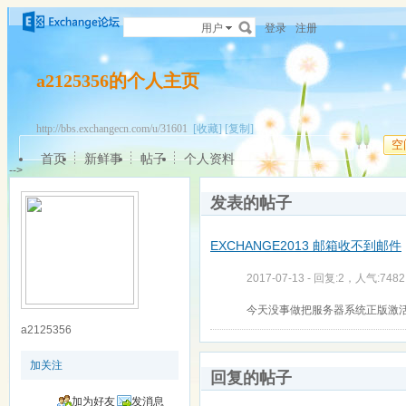
用户
登录
注册
a2125356的个人主页
http://bbs.exchangecn.com/u/31601
[收藏]
[复制]
空
首页
新鲜事
帖子
个人资料
-->
发表的帖子
EXCHANGE2013 邮箱收不到邮件
2017-07-13 - 回复:2，人气:7482
今天没事做把服务器系统正版激
a2125356
加关注
回复的帖子
加为好友
发消息