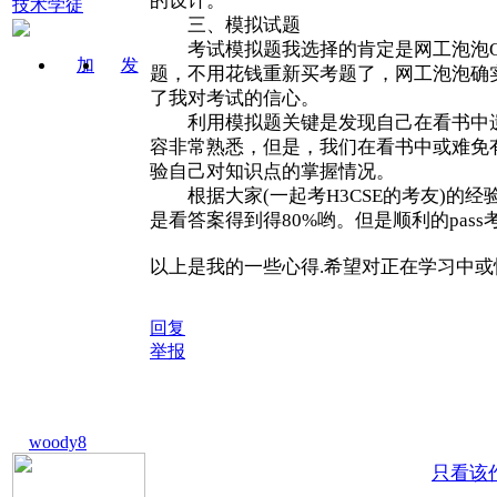
的设计。
技术学徒
三、模拟试题
考试模拟题我选择的肯定是网工泡泡QQ1
加
发
题，不用花钱重新买考题了，网工泡泡确
关注
消息
了我对考试的信心。
利用模拟题关键是发现自己在看书中遗漏
容非常熟悉，但是，我们在看书中或难免
验自己对知识点的掌握情况。
根据大家(一起考H3CSE的考友)的经
是看答案得到得80%哟。但是顺利的pass
以上是我的一些心得.希望对正在学习中或
回复
举报
woody8
只看该