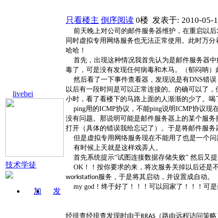
只看楼主
倒序阅读
0楼
发表于: 2010-05-1
前天晚上对公司的邮件服务器维护，在重启以后
同时
服务也无法正常使用。此时万分
虚拟专用网络
哈哈！
首先，出现这种情况我首先认为是邮件服务器中病毒
毒了，可是没有发现任何病毒和木马。（郁闷呐）
然后看了一下事件查看器，发现说是有DNS错误
以后有一段时间是可以正常连接的。的确可以了，但
livebei
小时，看了看楼下的马路上面的人渐渐的少了。喝
ping用的ICMP协议，不能ping说明ICMP协
没有问题。那说明可能是邮件服务器上的某个服务
打开（具体的错误我给忘记了）。于是将邮件服务器
但是虚拟专用网络服务现在不能用了也是一个问
有时候上天就是这样戏弄人。
首先系统提示“试图连接数据存储失败” 然后又提
技术学徒
OK！！按你要求的来，将次服务关掉以后还是不行
服务，于是将其启动，并设置成自动。
workstation
my god！终于好了！！！可以回家了！！！可
加
发
关注
消息
经排查经排查发现时由于
（路由远程访问策略
RRAS