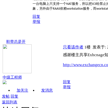
一台电脑上只支持一个
服务，所以把
给禁止
NAT
ICS
象，另外由于
依赖
服务，而
RAAS
workstation
worksta
回复
举报
鞋带总是开
只看该作者
1楼
发表于: 2
感谢楼主共享Exhcnage
http://www.exchangecn.
中级工程师
回复
举报
加关注
发消息
发帖
回复
返回列表