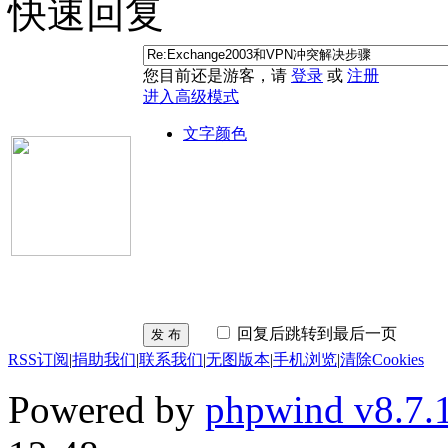
快速回复
您目前还是游客，请
登录
或
注册
进入高级模式
文字颜色
回复后跳转到最后一页
发 布
RSS订阅
|
捐助我们
|
联系我们
|
无图版本
|
手机浏览
|
清除Cookies
Powered by
phpwind v8.7.