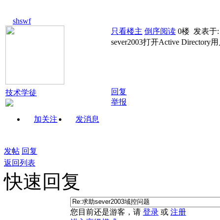
shswf
只看楼主
倒序阅读
0楼
发表于: 2
sever2003打开Active Direc
回复
技术学徒
举报
加关注
发消息
发帖
回复
返回列表
快速回复
您目前还是游客，请
登录
或
注册