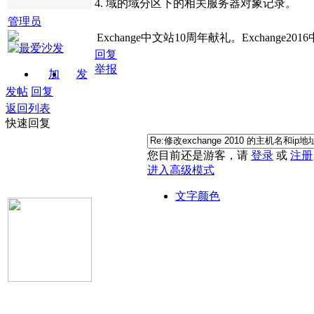
4. 域的域分区下的相关服务器对象记录。
管理员
Exchange中文站10周年献礼。Exchange2016中
回复
举报
加
发
关注
消息
发帖
回复
返回列表
快速回复
您目前还是游客，请
登录
或
注册
进入高级模式
文字颜色