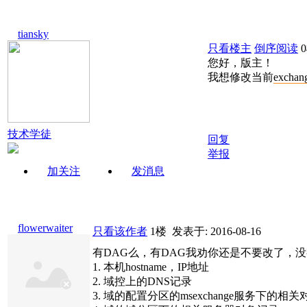
tiansky
只看楼主
倒序阅读
您好，版主！
我想修改当前
exchan
技术学徒
回复
举报
加关注
发消息
flowerwaiter
只看该作者
1楼
发表于: 2016-08-16
有DAG么，有DAG我劝你还是不要改了，
1. 本机hostname，IP地址
2. 域控上的DNS记录
3. 域的配置分区的msexchange服务下的相关