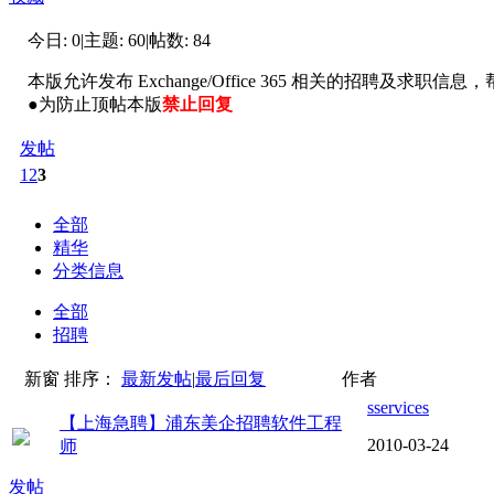
今日:
0
|
主题:
60
|
帖数:
84
本版允许发布 Exchange/Office 365 相关的招聘及
●为防止顶帖本版
禁止回复
发帖
1
2
3
全部
精华
分类信息
全部
招聘
新窗
排序：
最新发帖
|
最后回复
作者
sservices
【上海急聘】浦东美企招聘软件工程
2010-03-24
师
发帖