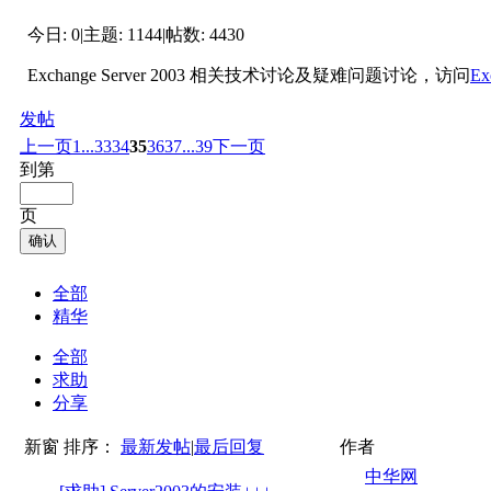
今日:
0
|
主题:
1144
|
帖数:
4430
Exchange Server 2003 相关技术讨论及疑难问题讨论，访问
Ex
发帖
上一页
1...
33
34
35
36
37
...39
下一页
到第
页
确认
全部
精华
全部
求助
分享
新窗
排序：
最新发帖
|
最后回复
作者
中华网