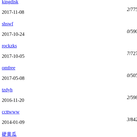
kingdisk
2
/77
2017-11-08
shswf
0
/59
2017-10-24
rockzks
7
/72
2017-10-05
omfree
0
/50
2017-05-08
tzdyh
2
/59
2016-11-20
ccttwww
3
/84
2014-01-09
硬黄瓜