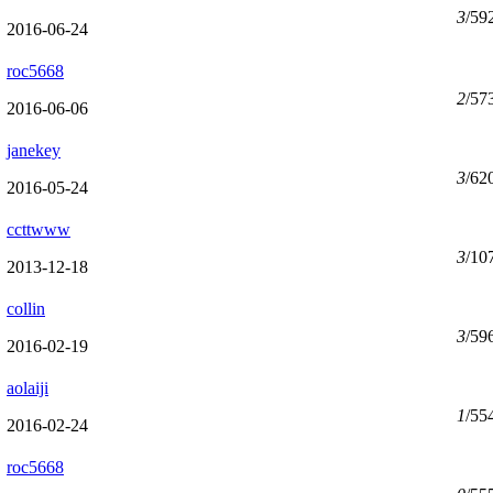
3
/59
2016-06-24
roc5668
2
/57
2016-06-06
janekey
3
/62
2016-05-24
ccttwww
3
/10
2013-12-18
collin
3
/59
2016-02-19
aolaiji
1
/55
2016-02-24
roc5668