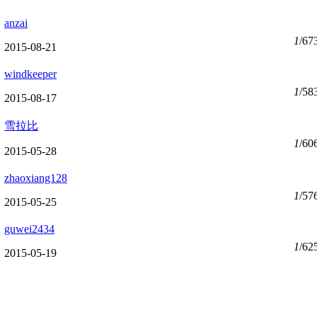
anzai
1
/67
2015-08-21
windkeeper
1
/58
2015-08-17
雪拉比
1
/60
2015-05-28
zhaoxiang128
1
/57
2015-05-25
guwei2434
1
/62
2015-05-19