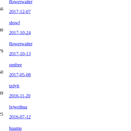
flowerwaiter
56
2017-12-07
shswf
00
2017-10-24
flowerwaiter
79
2017-10-13
omfree
50
2017-05-08
tzdyh
89
2016-11-20
lxjweihua
25
2016-07-12
huamu