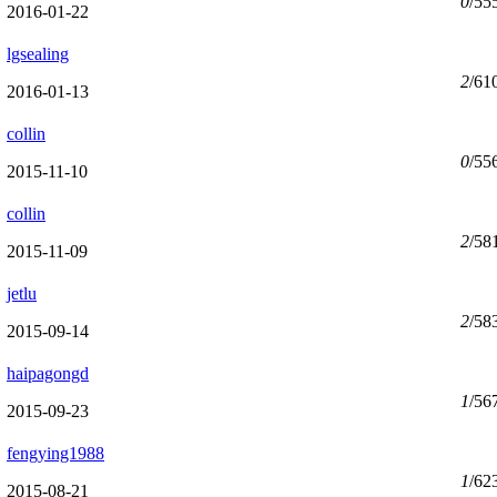
0
/55
2016-01-22
lgsealing
2
/61
2016-01-13
collin
0
/55
2015-11-10
collin
2
/58
2015-11-09
jetlu
2
/58
2015-09-14
haipagongd
1
/56
2015-09-23
fengying1988
1
/62
2015-08-21