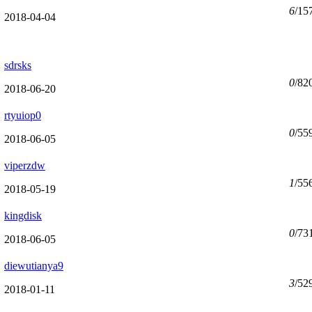
6
/15
2018-04-04
sdrsks
0
/82
2018-06-20
rtyuiop0
0
/55
2018-06-05
viperzdw
1
/55
2018-05-19
kingdisk
0
/73
2018-06-05
diewutianya9
3
/52
2018-01-11