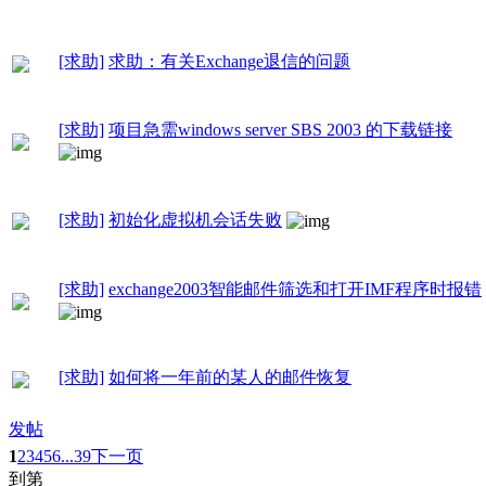
[求助]
求助：有关Exchange退信的问题
[求助]
项目急需windows server SBS 2003 的下载链接
[求助]
初始化虚拟机会话失败
[求助]
exchange2003智能邮件筛选和打开IMF程序时报错
[求助]
如何将一年前的某人的邮件恢复
发帖
1
2
3
4
5
6
...39
下一页
到第