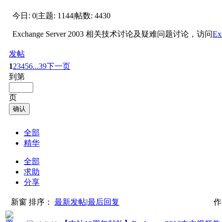
今日:
0
|
主题:
1144
|
帖数:
4430
Exchange Server 2003 相关技术讨论及疑难问题讨论，访问
Ex
发帖
1
2
3
4
5
6
...39
下一页
到第
页
确认
全部
精华
全部
求助
分享
新窗
排序：
最新发帖
|
最后回复
作