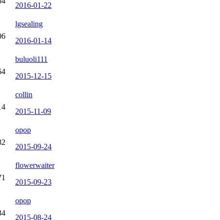
54
2016-01-22
lgsealing
06
2016-01-14
buluoli111
64
2015-12-15
collin
14
2015-11-09
opop
32
2015-09-24
flowerwaiter
71
2015-09-23
opop
34
2015-08-24