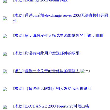
[求助]
exchange 2003 eseutil 问题
[求助]
通过owa访问exchange server 2003无法直接打开附
件
[求助]
急，请教发件人筛选中添加例外的问题，谢谢
[求助]
您没有向此用户发送邮件的权限
[求助]
请教一个关于帐号修改的问题！
[求助]
（超过会话限制）别人发给我会被退回
[求助]
EXCHANGE 2003 ForestPrep时候出错