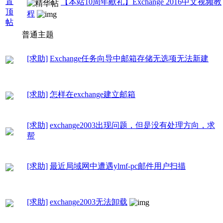
【本站10周年献礼】Exchange 2016中文视频教
程
普通主题
[求助]
Exchange任务向导中邮箱存储无选项无法新建
[求助]
怎样在exchange建立邮箱
[求助]
exchange2003出现问题，但是没有处理方向，求
帮
[求助]
最近局域网中遭遇ylmf-pc邮件用户扫描
[求助]
exchange2003无法卸载